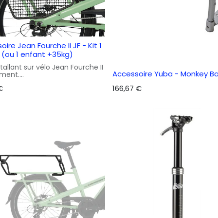
ire Jean Fourche II JF - Kit 1
 (ou 1 enfant +35kg)
nstallant sur vélo Jean Fourche II
Accessoire Yuba - Monkey Ba
ment.
enant :
€
166,67
€
ssin long
gnée avant rigide
re de cale-pieds
d pare-jupes de protection
ation comprise