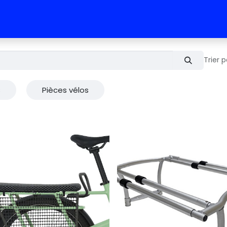
 vélos
RDV test vélo
L'équipe
Contact
Trier p
s
Pièces vélos