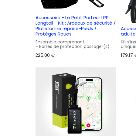
Accessoire - Le Petit Porteur LPP
Longtail - Kit : Arceaux de sécurité /
Plateforme repose-Pieds /
Accesso
Protèges Roues
adulte
Ensemble comprenant :
Kit s'i
- Barres de protection passager(s)
unique
- Jupes de protection roues
Compr
225,00
€
179,17
- Plateformes reposes pieds
- 1 cou
- 1 poi
Nous conseillons 2 assises courtes
- 1 pai
Yuba (Soft spot) en plus de ce kit).
- Gran
Install