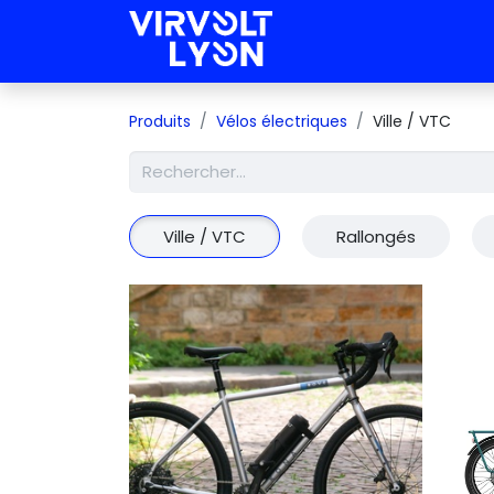
Nos Kits
Nos
Produits
Vélos électriques
Ville / VTC
Ville / VTC
Rallongés