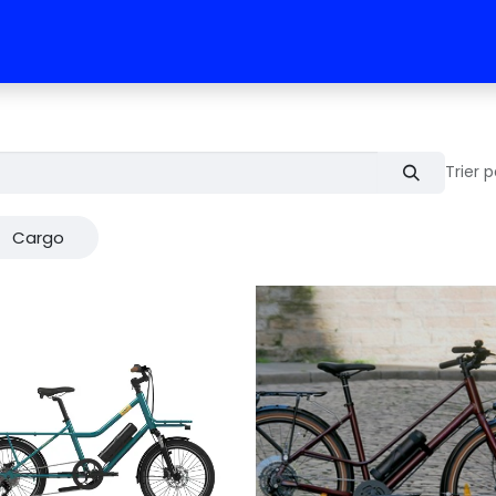
 vélos
RDV test vélo
L'équipe
Contact
Trier p
Cargo