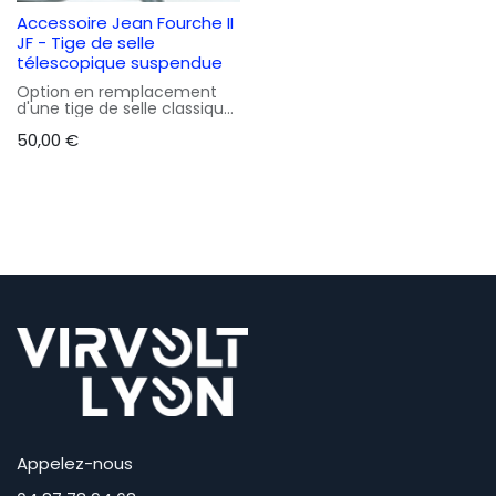
Accessoire Jean Fourche II
JF - Tige de selle
télescopique suspendue
Option en remplacement
d'une tige de selle classique,
uniquement lors de l'achat
50,00
€
d'un vélo Jean Fourche II
Appelez-nous