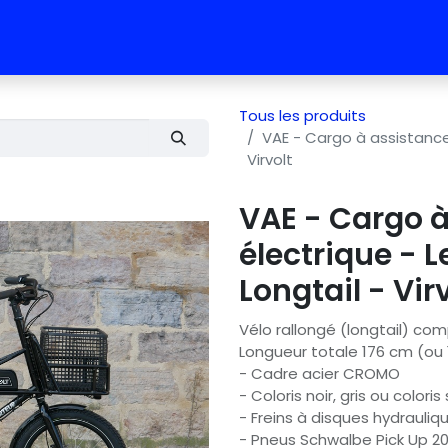
 vélos
RDV test vélo
L'équipe
Contact
Tous les produits
VAE - Cargo à assistance 
Virvolt
VAE - Cargo 
électrique - L
Longtail - Vir
Vélo rallongé (longtail) com
Longueur totale 176 cm (ou
- Cadre acier CROMO
- Coloris noir, gris ou colori
- Freins à disques hydrauliq
- Pneus Schwalbe Pick Up 2