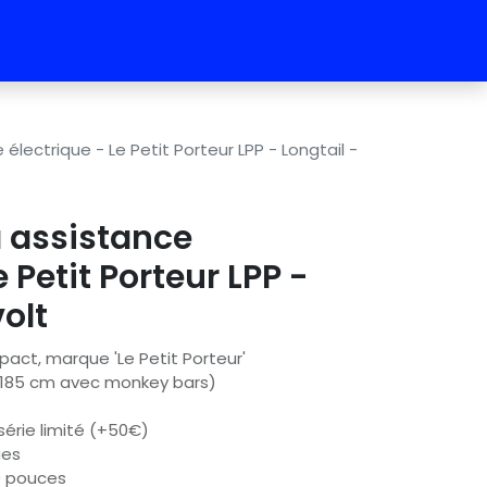
électrique - Le Petit Porteur LPP - Longtail -
à assistance
e Petit Porteur LPP -
volt
pact, marque 'Le Petit Porteur'
 185 cm avec monkey bars)
s série limité (+50€)
ues
0 pouces