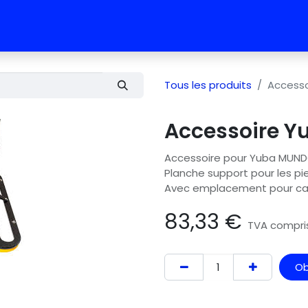
 vélos
RDV test vélo
L'équipe
Contact
Tous les produits
Accesso
Accessoire Y
Accessoire pour Yuba MUN
Planche support pour les pi
Avec emplacement pour cal
83,33
€
TVA compri
Ob