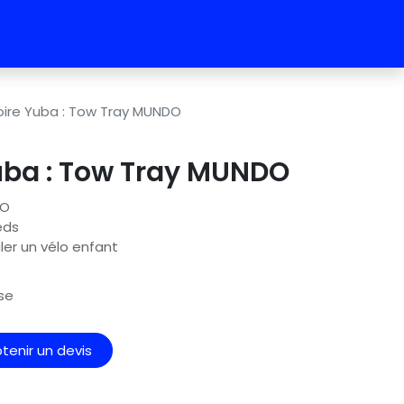
ire Yuba : Tow Tray MUNDO
uba : Tow Tray MUNDO
DO
eds
er un vélo enfant
se
tenir un devis